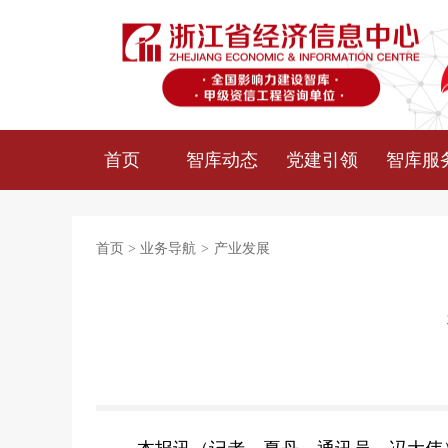
首页
智库动态
党建引领
智库服
首页
>
业务导航
>
产业发展