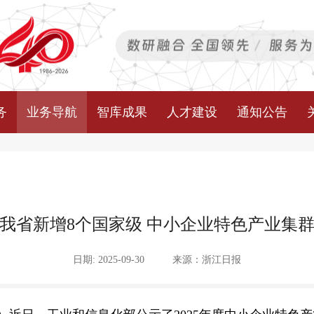
务
业务导航
智库成果
人才建设
通知公告
我省新增8个国家级 中小企业特色产业集
日期: 2025-09-30
来源：浙江日报