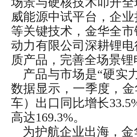
场景与硬核技术叩开全
威能源中试平台，企业
等关键技术，金华全市
动力有限公司深耕锂电
质产品，完善全场景锂
产品与市场是“硬实力
数据显示，一季度，金
车）出口同比增长33.
高达169.3%。
为护航企业出海，金