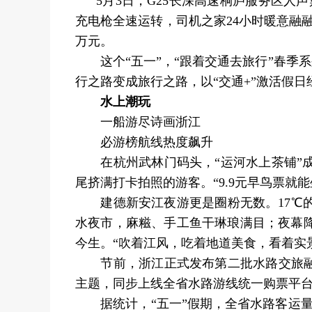
5月3日，G25长深高速桐庐服务区人
充电枪全速运转，司机之家24小时暖意融
万元。
这个“五一”，“跟着交通去旅行”春季系
行之路变成旅行之路，以“交通+”激活假
水上潮玩
一船游尽诗画浙江
必游榜航线热度飙升
在杭州武林门码头，“运河水上茶铺”成
尾挤满打卡拍照的游客。“9.9元早鸟票
建德新安江夜游更是圈粉无数。17℃的
水夜市，麻糍、手工鱼干琳琅满目；夜幕
今生。“吹着江风，吃着地道美食，看着实
节前，浙江正式发布第二批水路交旅融合
主题，同步上线全省水路游线统一购票平台
据统计，“五一”假期，全省水路客运量208.