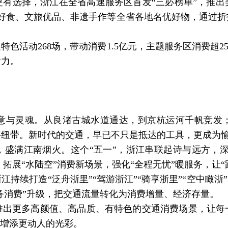
选择，浙江在全省高速服务区首发“三必榜单”，推出
产好食、文旅优品、非遗手作等全省各地名优好物，通过
动268场，带动消费1.5亿元，主题服务区消费超25
活力。
与灵魂。从良渚古城水道通达，到京杭运河千帆竞发；
要纽带。新时代的交通，早已不只是抵达的工具，更成为
满江南烟火。这个“五一”，浙江串联起诗与远方，深入
”，拓展“水陆空”消费新场景，强化“全程无忧”暖服务，让
续打造“泛舟浙里”“驾游浙江”“骑享浙里”“空中瞰浙”
服务消费”升级，把交通流量转化为消费增量、经济存量。
更多高颜值、高品质、有特色的交通消费场景，让每
”增添更动人的光彩。