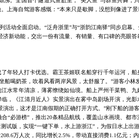
声鼎沸。全国首个隧道式鱼缸里，“美人鱼”与群鱼共舞，
融。上海自驾游客感慨：“本来只是歇脚，没想到像进了景区
列活动全面启动。“泛舟浙里”与“浙韵江南驿”同步启幕
日经济新动能，交出一份有流量、有销量、有口碑的亮眼答
了年轻人打卡优选。霸王茶姬联名船穿行千年运河，船
就能坐船喝奶茶，吹着风看两岸风景，太舒服了。”游客小林
江水常年清凉，薄雾缭绕如仙境。船上严州干菜鸭、九
降临，《江清月近人》实景演出在雾中岛剧场开演，光影
景演出，这才是江南假期的正确打开方式。”刚下船的游
“必游榜”，推出20条精品航线，覆盖山水画境、都市
测试版，实现“一键下单，水上游浙江”，为假日水上出
6万人次，同比增长2.5%，带动直接消费1.1亿元；内河