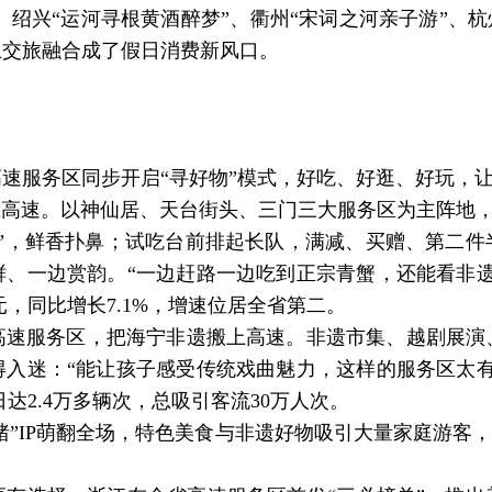
。绍兴“运河寻根黄酒醉梦”、衢州“宋词之河亲子游”、
水上交旅融合成了假日消费新风口。
服务区同步开启“寻好物”模式，好吃、好逛、好玩，让
速。以神仙居、天台街头、三门三大服务区为主阵地，“神
蒸”，鲜香扑鼻；试吃台前排起长队，满减、买赠、第二件
鲜、一边赏韵。“一边赶路一边吃到正宗青蟹，还能看非遗
元，同比增长7.1%，增速位居全省第二。
服务区，把海宁非遗搬上高速。非遗市集、越剧展演
得入迷：“能让孩子感受传统戏曲魅力，这样的服务区太有
日达2.4万多辆次，总吸引客流30万人次。
”IP萌翻全场，特色美食与非遗好物吸引大量家庭游客，