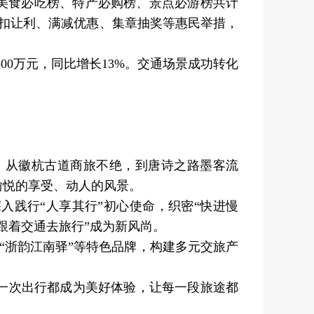
美食必吃榜、特产必购榜、景点必游榜共计
折扣让利、满减优惠、集章抽奖等惠民举措，
00万元，同比增长13%。交通场景成功转化
从徽杭古道商旅不绝，到唐诗之路墨客流
愉悦的享受、动人的风景。
践行“人享其行”初心使命，织密“快进慢
“跟着交通去旅行”成为新风尚。
“浙韵江南驿”等特色品牌，构建多元交旅产
一次出行都成为美好体验，让每一段旅途都