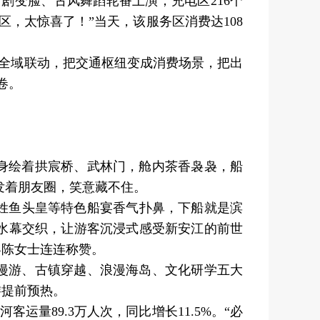
川剧变脸、古风舞蹈轮番上演；充电区216个
，太惊喜了！”当天，该服务区消费达108
、全域联动，把交通枢纽变成消费场景，把出
卷。
身绘着拱宸桥、武林门，舱内茶香袅袅，船
发着朋友圈，笑意藏不住。
姓鱼头皇等特色船宴香气扑鼻，下船就是滨
水幕交织，让游客沉浸式感受新安江的前世
客陈女士连连称赞。
漫游、古镇穿越、浪漫海岛、文化研学五大
游提前预热。
客运量89.3万人次，同比增长11.5%。“必