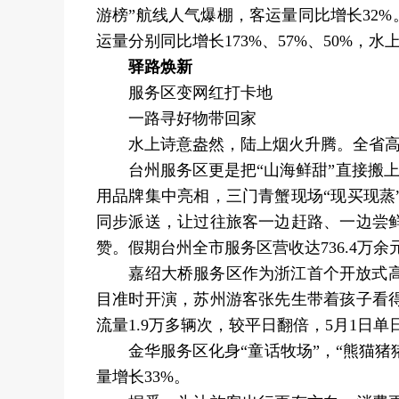
游榜”航线人气爆棚，客运量同比增长32%
运量分别同比增长173%、57%、50%，
驿路焕新
服务区变网红打卡地
一路寻好物带回家
水上诗意盎然，陆上烟火升腾。全省高速
台州服务区更是把“山海鲜甜”直接搬上高
用品牌集中亮相，三门青蟹现场“现买现
同步派送，让过往旅客一边赶路、一边尝
赞。假期台州全市服务区营收达736.4万余
嘉绍大桥服务区作为浙江首个开放式高速
目准时开演，苏州游客张先生带着孩子看
流量1.9万多辆次，较平日翻倍，5月1日单
金华服务区化身“童话牧场”，“熊猫猪猪
量增长33%。