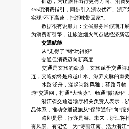
据悉，为让旅客出行更有方向、消费更有
455项消费指引，同步引入浙农优产、浙
实现“不下高速，把浙味带回家”。
数据很有说服力：全省服务区假期开展特色活
为消费新引擎，让旅途烟火气点燃经济新
交通赋能
从“走得了”到“玩得好”
交通促消费迈向新高度
交通是文旅的命脉，文旅赋予交通诗意
连，交通始终是跨越山水、滋养文脉的重
水路泛舟，漾起诗路风雅；驿路寻物，盛
游”交通网，打通“大动脉”、畅通“微循环
浙江省交通运输厅相关负责人表示，浙江持
品体系，推动交通设施从“保障通行”向“
路即是景，行亦是游。未来，浙江将推出
有风景、有记忆，为“诗画江南、活力浙江