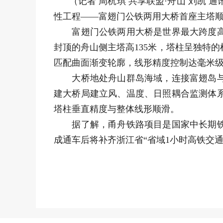
（记者 周杭琪 共享联盟·舟山 刘凯 通
性工程——富翅门公铁两用大桥首座主塔
富翅门公铁两用大桥是世界最大跨度高低
封顶的舟山侧主塔高135米，塔柱呈独特
匹配曲面渐变轮廓，线形精度控制达毫米
大桥地处舟山群岛海域，连接富翅岛与舟
建大桥局建立风、温度、日照耦合监测体
塔柱垂直精度与整体线形顺滑。
据了解，甬舟铁路项目是国家中长期铁路
成通车后将补齐浙江省“省域1小时高铁交通