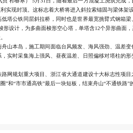
讯员 祁春寒） 5月31日，随着最后一方混凝土浇筑完
顺利实现封顶。这标志着大桥将进入斜拉索锚固与梁体架
塔公铁同层斜拉桥，同时也是世界最宽挑臂式钢箱梁
的梭形设计，为多曲面梭形空心塔，单塔含12个异形曲面
级。
山本岛，施工期间面临台风频发、海风强劲、温差变
系，实时采集海上强风、昼夜温差、日照偏移对塔柱的形
网规划重大项目、浙江省大通道建设十大标志性项目
圈”和“市市通高铁”最后一块短板，结束舟山“不通铁路”