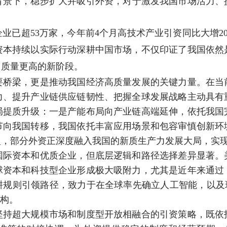
背景下，稳步扩大并吸引外资，对于激发我国市场活力、
超53万家，今年前4个月高技术产业引资同比大增20.3
资本持续以实际行动深耕中国市场，不仅印证了我国依然
、质量更高的新阶段。
梁，更是推动我国经济高质量发展的关键力量。在当
力、提升产业链供应链韧性、把握全球发展战略主动具有
局提质升级：一是产能布局向产业链高端延伸，依托我国
节向我国转移，我国依托丰富应用场景和包容审慎创新环
，部分外资正深度融入我国的新质生产力发展大局，实现从
资本和优质企业，但底层逻辑和路径选择差异显著。
球资本和科技型企业形成极大吸附力，尤其是近年来通过
耕规则引领路径，致力于在全球率先确立人工智能，以及环
结构。
超大规模市场和制度型开放相融合的引资策略，既依