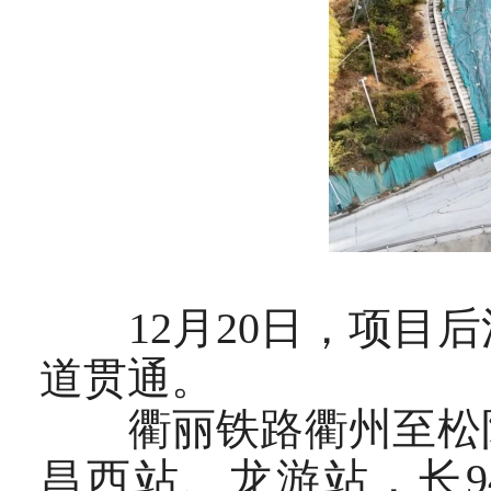
12月20日，项目后
道贯通。
衢丽铁路衢州至松阳
昌西站、龙游站，长9