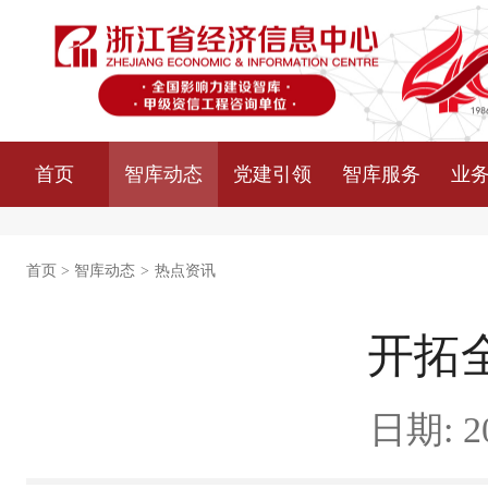
首页
智库动态
党建引领
智库服务
业
首页
>
智库动态
>
热点资讯
开拓
日期: 20