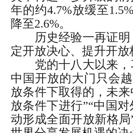
年的约4.7%放缓至1.5
降至2.6%。
历史经验一再证明，
定开放决心、提升开放
党的十八大以来，习
中国开放的大门只会越
放条件下取得的，未来
放条件下进行”“中国
动形成全面开放新格局
世界分享发展机遇的决