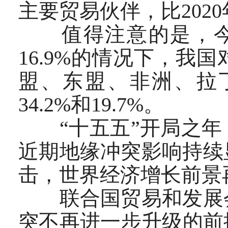
主要贸易伙伴，比2020
值得注意的是，今年
16.9%的情况下，
盟、东盟、非洲、拉丁美
34.2%和19.7%。
“十五五”开局之年
近期地缘冲突影响持续
击，世界经济增长前景
联合国贸易和发展会
突不再进一步升级的前提