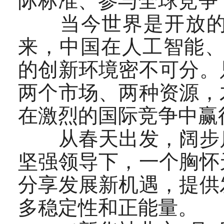
际标准、参与全球竞争
当今世界是开放的世
来，中国在人工智能、
的创新环境密不可分。
两个市场、两种资源，
在激烈的国际竞争中赢
从春天出发，阔步启
坚强领导下，一个胸怀
分享发展新机遇，提供
多稳定性和正能量。