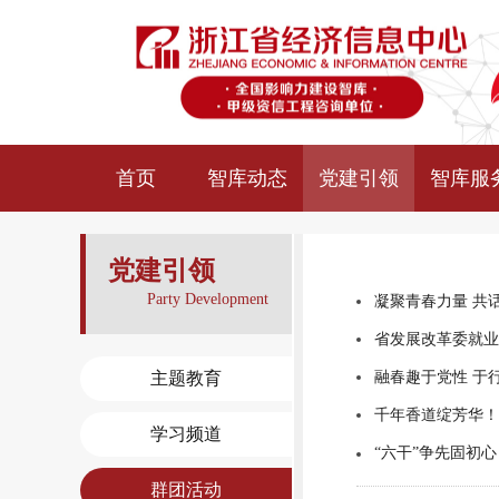
首页
智库动态
党建引领
智库服
党建引领
Party Development
凝聚青春力量 共
主题教育
融春趣于党性 于
千年香道绽芳华！
学习频道
“六干”争先固初
群团活动